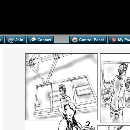
s
Join
Contact
Control Panel
My Fav