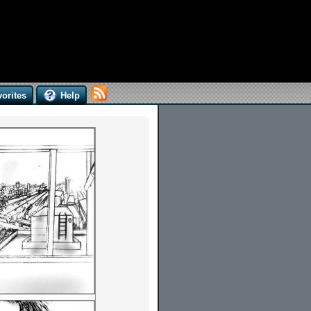
orites
Help