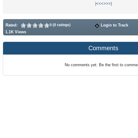
|<
<<
>>
>|
Rated:
0 (0 ratings)
Login to Track
1.1K Views
Comments
No comments yet. Be the first to comme