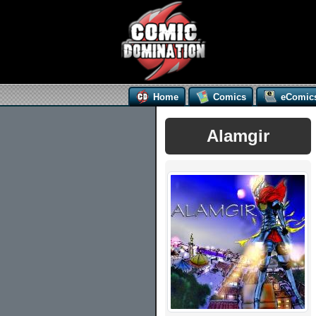
Home
Comics
eComic
Alamgir