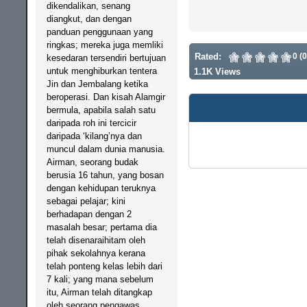
dikendalikan, senang
diangkut, dan dengan
panduan penggunaan yang
ringkas; mereka juga memliki
Rated:
0 (
kesedaran tersendiri bertujuan
untuk menghiburkan tentera
1.1K Views
Jin dan Jembalang ketika
beroperasi. Dan kisah Alamgir
bermula, apabila salah satu
daripada roh ini tercicir
daripada ‘kilang’nya dan
muncul dalam dunia manusia.
Airman, seorang budak
berusia 16 tahun, yang bosan
dengan kehidupan teruknya
sebagai pelajar; kini
berhadapan dengan 2
masalah besar; pertama dia
telah disenaraihitam oleh
pihak sekolahnya kerana
telah ponteng kelas lebih dari
7 kali; yang mana sebelum
itu, Airman telah ditangkap
oleh seorang pengawas