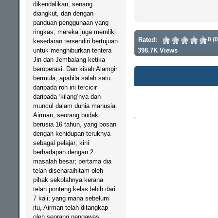
dikendalikan, senang
diangkut, dan dengan
panduan penggunaan yang
ringkas; mereka juga memliki
Rated:
0 (
kesedaran tersendiri bertujuan
untuk menghiburkan tentera
398.7K Views
Jin dan Jembalang ketika
beroperasi. Dan kisah Alamgir
bermula, apabila salah satu
daripada roh ini tercicir
daripada ‘kilang’nya dan
muncul dalam dunia manusia.
Airman, seorang budak
berusia 16 tahun, yang bosan
dengan kehidupan teruknya
sebagai pelajar; kini
berhadapan dengan 2
masalah besar; pertama dia
telah disenaraihitam oleh
pihak sekolahnya kerana
telah ponteng kelas lebih dari
7 kali; yang mana sebelum
itu, Airman telah ditangkap
oleh seorang pengawas